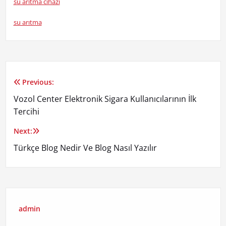
su aritma cihazi
su arıtma
Previous:
Yazı
Vozol Center Elektronik Sigara Kullanıcılarının İlk
gezinmesi
Tercihi
Next:
Türkçe Blog Nedir Ve Blog Nasıl Yazılır
admin