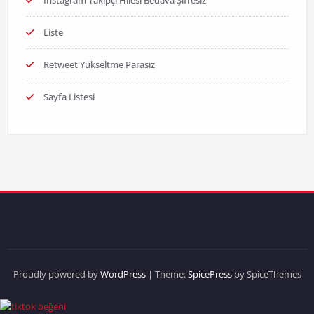
Instagram Takipçi Hilesi Bedava Şifresiz
Liste
Retweet Yükseltme Parasız
Sayfa Listesi
Proudly powered by
WordPress
| Theme:
SpicePress
by SpiceThemes