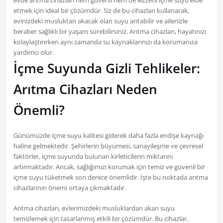
evde arıtma cihazları hem güvenli hem de lezzetli içme suyu elde
etmek için ideal bir çözümdür. Siz de bu cihazları kullanarak,
evinizdeki musluktan akacak olan suyu arıtabilir ve ailenizle
beraber sağlıklı bir yaşam sürebilirsiniz. Arıtma cihazları, hayatınızı
kolaylaştırırken aynı zamanda su kaynaklarınızı da korumanıza
yardımcı olur.
İçme Suyunda Gizli Tehlikeler:
Arıtma Cihazları Neden
Önemli?
Günümüzde içme suyu kalitesi giderek daha fazla endişe kaynağı
haline gelmektedir. Şehirlerin büyümesi, sanayileşme ve çevresel
faktörler, içme suyunda bulunan kirleticilerin miktarını
artırmaktadır. Ancak, sağlığımızı korumak için temiz ve güvenli bir
içme suyu tüketmek son derece önemlidir. İşte bu noktada arıtma
cihazlarının önemi ortaya çıkmaktadır.
Arıtma cihazları, evlerimizdeki musluklardan akan suyu
temizlemek için tasarlanmış etkili bir çözümdür. Bu cihazlar,