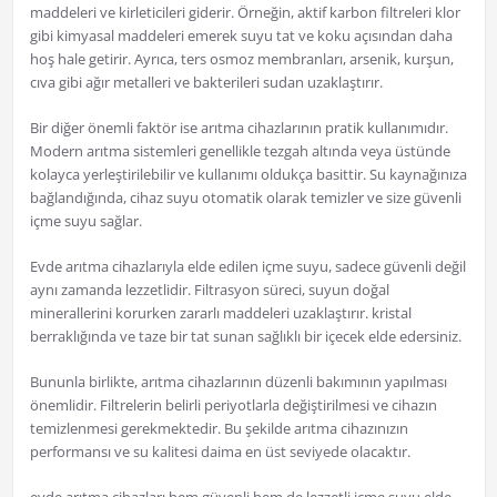
maddeleri ve kirleticileri giderir. Örneğin, aktif karbon filtreleri klor
gibi kimyasal maddeleri emerek suyu tat ve koku açısından daha
hoş hale getirir. Ayrıca, ters osmoz membranları, arsenik, kurşun,
cıva gibi ağır metalleri ve bakterileri sudan uzaklaştırır.
Bir diğer önemli faktör ise arıtma cihazlarının pratik kullanımıdır.
Modern arıtma sistemleri genellikle tezgah altında veya üstünde
kolayca yerleştirilebilir ve kullanımı oldukça basittir. Su kaynağınıza
bağlandığında, cihaz suyu otomatik olarak temizler ve size güvenli
içme suyu sağlar.
Evde arıtma cihazlarıyla elde edilen içme suyu, sadece güvenli değil
aynı zamanda lezzetlidir. Filtrasyon süreci, suyun doğal
minerallerini korurken zararlı maddeleri uzaklaştırır. kristal
berraklığında ve taze bir tat sunan sağlıklı bir içecek elde edersiniz.
Bununla birlikte, arıtma cihazlarının düzenli bakımının yapılması
önemlidir. Filtrelerin belirli periyotlarla değiştirilmesi ve cihazın
temizlenmesi gerekmektedir. Bu şekilde arıtma cihazınızın
performansı ve su kalitesi daima en üst seviyede olacaktır.