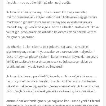
faydalarını ve popülerliğini gözden geçireceğiz.
Arıtma cihazları, içme suyunda bulunan klor, ağır metaller,
mikroorganizmalar ve diğer kirleticileri filtreleyerek sağlığa zararlı
maddelerin giderilmesini sağlar. Bu sayede, evlerde kullanılan
musluk suyu güvenilir hale gelir. Arıtma cihazları, sudaki kötü koku
ve tat gibi problemleri de ortadan kaldırarak daha berrak ve taze
bir içme suyu sunar.
Bu cihazlar, kullanıcılarına pek çok avantaj sunar. Öncelikle,
şişelenmiş suya olan ihtiyacı azaltır ve uzun vadede maliyetleri
düşürür. Ayrıca, plastik şişelerin kullanımından kaynaklanan çevre
kirliliğini azaltır. Arıtma cihazları, sıcak-soğuk su seçenekleri ve
pratik kullanımıyla da tercih edilmektedir.
Arıtma cihazlarının popülerliği, insanların daha sağlıklı bir yaşam
tarzına yönelmesiyle artmıştır. İnsanlar, içtikleri suyun kalitesine
dikkat etmekte ve hijyenik bir çözüm aramaktadır. Arıtma cihazları
bu ihtiyaçlara cevap vererek güvenilir ve temiz içme suyu sunar.
arıtma cihazları temiz içme suyu sağlama konusunda yeni bir trend
olmuştur. Bu cihazlar, suyu filtreleyerek zararlı maddeleri ortadan