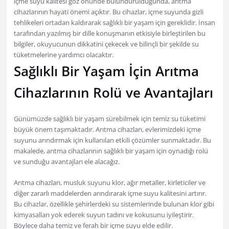
içme suyu kalitesi göz önünde bulundurulduğunda, arıtma
cihazlarının hayati önemi açıktır. Bu cihazlar, içme suyunda gizli
tehlikeleri ortadan kaldırarak sağlıklı bir yaşam için gereklidir. İnsan
tarafından yazılmış bir dille konuşmanın etkisiyle birleştirilen bu
bilgiler, okuyucunun dikkatini çekecek ve bilinçli bir şekilde su
tüketmelerine yardımcı olacaktır.
Sağlıklı Bir Yaşam İçin Arıtma
Cihazlarının Rolü ve Avantajları
Günümüzde sağlıklı bir yaşam sürebilmek için temiz su tüketimi
büyük önem taşımaktadır. Arıtma cihazları, evlerimizdeki içme
suyunu arındırmak için kullanılan etkili çözümler sunmaktadır. Bu
makalede, arıtma cihazlarının sağlıklı bir yaşam için oynadığı rolü
ve sunduğu avantajları ele alacağız.
Arıtma cihazları, musluk suyunu klor, ağır metaller, kirleticiler ve
diğer zararlı maddelerden arındırarak içme suyu kalitesini artırır.
Bu cihazlar, özellikle şehirlerdeki su sistemlerinde bulunan klor gibi
kimyasalları yok ederek suyun tadını ve kokusunu iyileştirir.
Böylece daha temiz ve ferah bir içme suyu elde edilir.