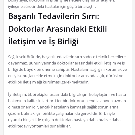
Dolayısıyla, doktorların iş birliği ile hedefe ulaşma stratejileri,
iyileşme sürecindeki hastalar için güçlü bir araçtır.
Başarılı Tedavilerin Sırrı:
Doktorlar Arasındaki Etkili
İletişim ve İş Birliği
Sağlık sektöründe, başarılı tedavilerin sırrı sadece teknik becerilere
dayanmaz. Bunun yanında doktorlar arasındaki etkili iletişim ve iş
birliği de büyük bir öneme sahiptir. Hastaların sağlığını korumak ve
en iyi sonuçları elde etmek için doktorlar arasında açık, dürüst ve
etkili bir iletişim ağı kurulması gerekmektedir.
İyi iletişim, tıbbi ekipler arasındaki bilgi akışını kolaylaştırır ve hasta
bakımının kalitesini artırır. Her bir doktorun kendi alanında uzman
olması önemlidir, ancak hastaların karmaşık sağlık sorunlarına
çözüm bulmak için birlikte çalışmaları da gereklidir. Birbiriyle
uyumlu bir şekilde çalışan doktorlar, hastaya daha hızlı ve daha
etkili tedavi yöntemleri sunabilirler.