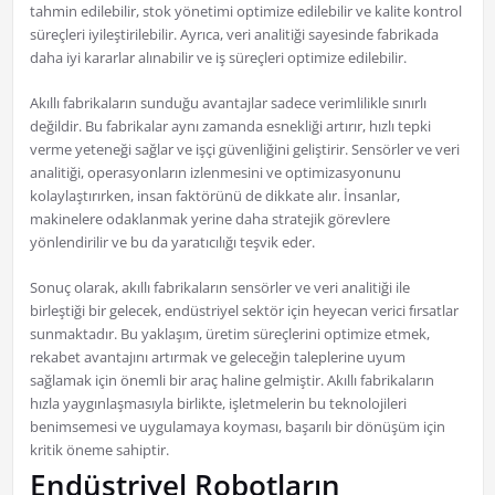
tahmin edilebilir, stok yönetimi optimize edilebilir ve kalite kontrol
süreçleri iyileştirilebilir. Ayrıca, veri analitiği sayesinde fabrikada
daha iyi kararlar alınabilir ve iş süreçleri optimize edilebilir.
Akıllı fabrikaların sunduğu avantajlar sadece verimlilikle sınırlı
değildir. Bu fabrikalar aynı zamanda esnekliği artırır, hızlı tepki
verme yeteneği sağlar ve işçi güvenliğini geliştirir. Sensörler ve veri
analitiği, operasyonların izlenmesini ve optimizasyonunu
kolaylaştırırken, insan faktörünü de dikkate alır. İnsanlar,
makinelere odaklanmak yerine daha stratejik görevlere
yönlendirilir ve bu da yaratıcılığı teşvik eder.
Sonuç olarak, akıllı fabrikaların sensörler ve veri analitiği ile
birleştiği bir gelecek, endüstriyel sektör için heyecan verici fırsatlar
sunmaktadır. Bu yaklaşım, üretim süreçlerini optimize etmek,
rekabet avantajını artırmak ve geleceğin taleplerine uyum
sağlamak için önemli bir araç haline gelmiştir. Akıllı fabrikaların
hızla yaygınlaşmasıyla birlikte, işletmelerin bu teknolojileri
benimsemesi ve uygulamaya koyması, başarılı bir dönüşüm için
kritik öneme sahiptir.
Endüstriyel Robotların