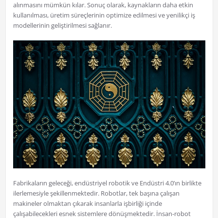
alınmasını mümkün kılar. Sonuç olarak, kaynakların daha etkin
kullanılması, üretim süreçlerinin optimize edilmesi ve yenilikçi iş
modellerinin geliştirilmesi sağlanır.
Fabrikaların geleceği, endüstriyel robotik ve Endüstri 4.0’ın birlikte
ilerlemesiyle şekillenmektedir. Robotlar, tek başına çalışan
makineler olmaktan çıkarak insanlarla işbirliği içinde
çalışabilecekleri esnek sistemlere dönüşmektedir. İnsan-robot