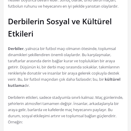
nesiller boyunca devam eder. Sonuç olarak, ünlü derbi maçları,
futbolun ruhunu ve heyecanını en iyi şekilde yansıtan olaylardır.
Derbilerin Sosyal ve Kültürel
Etkileri
Derbiler
, yalnızca bir futbol maçı olmanın ötesinde, toplumsal
dinamikleri şekillendiren önemli olaylardır. Bu karşılaşmalar,
taraftarlar arasında derin bağlar kurar ve toplulukları bir araya
getirir. Düşünün ki, bir derbi maçı sırasında sokaklar, takımlarının
renkleriyle donatılır ve insanlar bir araya gelerek coşkuyla destek
verir. Bu, bir futbol maçından çok daha fazlasıdır; bu, bir
kültürel
kutlama
dır.
Derbilerin etkileri, sadece stadyumla sınırlı kalmaz. Maç günlerinde,
şehirlerin atmosferi tamamen değişir. İnsanlar, arkadaşlarıyla bir
araya gelir, barlarda ve kafelerde maç heyecanını paylaşır. Bu
durum, sosyal etkileşimi artırır ve toplumsal bağları güçlendirir.
Örneğin: