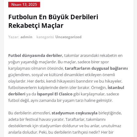
Nisan 13, 2025
Futbolun En Büyük Derbileri
Rekabetçi Maçlar
Yazar:
admin
kategorisi
Uncategorized
Futbol dünyasında derbiler,
takımlar arasındaki rekabetin en
yoğun yaşandığı maçlardır. Bu maçlar, sadece birer spor
karşılaşması olmanın ötesinde,
taraftarların duygusal bağlarını
güçlendiren, sosyal ve kültürel dinamikleri etkileyen önemli
olaylardır. Her derbi, kendi hikayesini barındırır ve bu hikayeler,
futbolseverlerin kalplerinde derin izler bırakır. Örneğin,
İstanbul
derbileri
ya da
İspanyol El Clasico
gibi karşılaşmalar, sadece
futbol değil, aynı zamanda bir yaşam tarzı haline gelmiştir.
Bu derbilerin atmosferi,
stadyumun coşkusuyla
birleştiğinde,
adeta bir festival havası yaratır. Taraftarlar, takımlarını
desteklemek için stadyumları doldurur ve bu anlar, unutulmaz
anılarla doludur. Peki, bu derbilerin tarihçesi nedir? Her bir