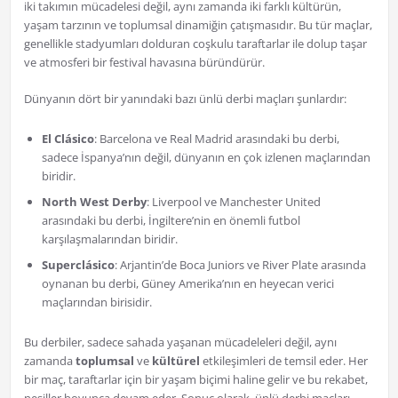
iki takımın mücadelesi değil, aynı zamanda iki farklı kültürün,
yaşam tarzının ve toplumsal dinamiğin çatışmasıdır. Bu tür maçlar,
genellikle stadyumları dolduran coşkulu taraftarlar ile dolup taşar
ve atmosferi bir festival havasına büründürür.
Dünyanın dört bir yanındaki bazı ünlü derbi maçları şunlardır:
El Clásico
: Barcelona ve Real Madrid arasındaki bu derbi,
sadece İspanya’nın değil, dünyanın en çok izlenen maçlarından
biridir.
North West Derby
: Liverpool ve Manchester United
arasındaki bu derbi, İngiltere’nin en önemli futbol
karşılaşmalarından biridir.
Superclásico
: Arjantin’de Boca Juniors ve River Plate arasında
oynanan bu derbi, Güney Amerika’nın en heyecan verici
maçlarından birisidir.
Bu derbiler, sadece sahada yaşanan mücadeleleri değil, aynı
zamanda
toplumsal
ve
kültürel
etkileşimleri de temsil eder. Her
bir maç, taraftarlar için bir yaşam biçimi haline gelir ve bu rekabet,