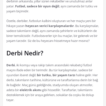
derbinin arkasında, yıllar süren rekabetler ve unutulmaz anlar
yatar.
Futbol, sadece bir oyun değil;
aynı zamanda bir tutku ve
yaşam biçimidir.
Özetle, derbiler, futbolun kalbini oluşturan ve her maçta yeni bir
hikaye yazan
heyecan verici karşılaşmalardır
. Bu karşılaşmalar,
sadece takımların değil, aynı zamanda şehirlerin ve kültürlerin de
birer temsilcisidir. Futbolseverler için bu maçlar, bir gelenek ve bir
yaşam tarzıdır. Siz de bu heyecanı hissetmeye hazır mısınız?
Derbi Nedir?
Derbi
, iki komşu veya rakip takım arasındaki rekabetçi futbol
maçını ifade eden bir terimdir. Bu tür karşılaşmalar, sadece bir
oyundan ibaret değil;
bir tutku, bir yaşam tarzı
haline gelir. Her
derbi, takımların tarihine, kültürüne ve taraftarlarına derin bir bağ
ile bağlıdır. Maç günü geldiğinde, stadyumda oluşan atmosfer,
adeta bir
elektrik akımı
gibi hissedilir. Taraftarlar, takımlarını
desteklemek için bir araya gelirken, sokaklar da coşku ile dolup
taşar.