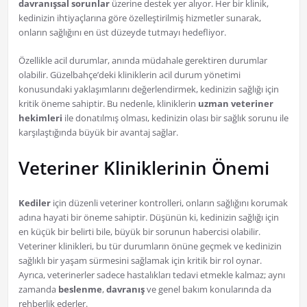
davranışsal sorunlar
üzerine destek yer alıyor. Her bir klinik,
kedinizin ihtiyaçlarına göre özelleştirilmiş hizmetler sunarak,
onların sağlığını en üst düzeyde tutmayı hedefliyor.
Özellikle acil durumlar, anında müdahale gerektiren durumlar
olabilir. Güzelbahçe’deki kliniklerin acil durum yönetimi
konusundaki yaklaşımlarını değerlendirmek, kedinizin sağlığı için
kritik öneme sahiptir. Bu nedenle, kliniklerin
uzman veteriner
hekimleri
ile donatılmış olması, kedinizin olası bir sağlık sorunu ile
karşılaştığında büyük bir avantaj sağlar.
Veteriner Kliniklerinin Önemi
Kediler
için düzenli veteriner kontrolleri, onların sağlığını korumak
adına hayati bir öneme sahiptir. Düşünün ki, kedinizin sağlığı için
en küçük bir belirti bile, büyük bir sorunun habercisi olabilir.
Veteriner klinikleri, bu tür durumların önüne geçmek ve kedinizin
sağlıklı bir yaşam sürmesini sağlamak için kritik bir rol oynar.
Ayrıca, veterinerler sadece hastalıkları tedavi etmekle kalmaz; aynı
zamanda
beslenme
,
davranış
ve genel bakım konularında da
rehberlik ederler.