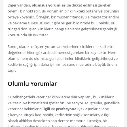
Diğer yandan,
olumsuz yorumlar
ise dikkat edilmesi gereken
önemli bir noktadır. Bu yorumlar, bir klinikteki potansiyel sorunları
ortaya koyabilir. Örneğin, bir müşteri “Randevu almakta zorlandım
ve bekleme süresi uzundu” gibi bir geri bildirimde bulunabilir. Bu
tür geri dönüşler, kliniklerin hangi alanlarda geliştirilmesi gerektiği
konusunda bir ışık tutar.
Sonuç olarak, müşteri yorumları, veteriner kliniklerinin kalitesini
değerlendirirken göz ardı edilmemesi gereken bir kaynaktır. Hem
olumlu hem de olumsuz geri bildirimler, kliniklerin geliştirilmesi ve
kedilerin sağlığı için daha iyi hizmet sunulması adına büyük önem
taşır.
Olumlu Yorumlar
Güzelbahçe’deki veteriner kliniklerine dair yapılan , bu kliniklerin
kalitesini ve hizmetlerini gözler önüne seriyor. Müşteriler, genellikle
veteriner hekimlerin
ilgili
ve
profesyonel
yaklaşımlarını öne
çıkarıyor. Birçok kedi sahibi, kedilerinin sağlık sorunlarıyla ilgili
olarak aldıkları destekten son derece memnun. Örneğin, bir
kullanıcı, “Kedim için en iyi bakımı burada buldum!” derken, başka