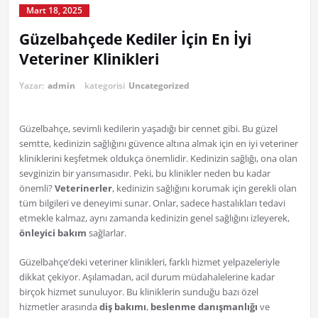
Mart 18, 2025
Güzelbahçede Kediler İçin En İyi
Veteriner Klinikleri
Yazar:
admin
kategorisi
Uncategorized
Güzelbahçe, sevimli kedilerin yaşadığı bir cennet gibi. Bu güzel
semtte, kedinizin sağlığını güvence altına almak için en iyi veteriner
kliniklerini keşfetmek oldukça önemlidir. Kedinizin sağlığı, ona olan
sevginizin bir yansımasıdır. Peki, bu klinikler neden bu kadar
önemli?
Veterinerler
, kedinizin sağlığını korumak için gerekli olan
tüm bilgileri ve deneyimi sunar. Onlar, sadece hastalıkları tedavi
etmekle kalmaz, aynı zamanda kedinizin genel sağlığını izleyerek,
önleyici bakım
sağlarlar.
Güzelbahçe’deki veteriner klinikleri, farklı hizmet yelpazeleriyle
dikkat çekiyor. Aşılamadan, acil durum müdahalelerine kadar
birçok hizmet sunuluyor. Bu kliniklerin sunduğu bazı özel
hizmetler arasında
diş bakımı
,
beslenme danışmanlığı
ve