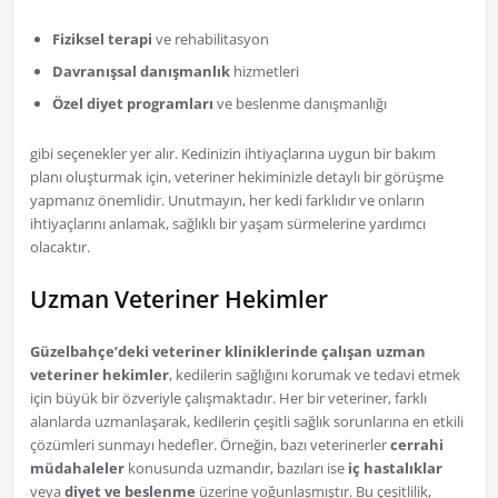
Fiziksel terapi
ve rehabilitasyon
Davranışsal danışmanlık
hizmetleri
Özel diyet programları
ve beslenme danışmanlığı
gibi seçenekler yer alır. Kedinizin ihtiyaçlarına uygun bir bakım
planı oluşturmak için, veteriner hekiminizle detaylı bir görüşme
yapmanız önemlidir. Unutmayın, her kedi farklıdır ve onların
ihtiyaçlarını anlamak, sağlıklı bir yaşam sürmelerine yardımcı
olacaktır.
Uzman Veteriner Hekimler
Güzelbahçe’deki veteriner kliniklerinde çalışan uzman
veteriner hekimler
, kedilerin sağlığını korumak ve tedavi etmek
için büyük bir özveriyle çalışmaktadır. Her bir veteriner, farklı
alanlarda uzmanlaşarak, kedilerin çeşitli sağlık sorunlarına en etkili
çözümleri sunmayı hedefler. Örneğin, bazı veterinerler
cerrahi
müdahaleler
konusunda uzmandır, bazıları ise
iç hastalıklar
veya
diyet ve beslenme
üzerine yoğunlaşmıştır. Bu çeşitlilik,