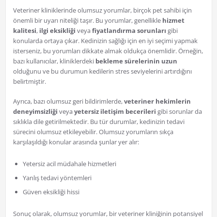
Veteriner kliniklerinde olumsuz yorumlar, birçok pet sahibi için
önemli bir uyarı niteliği taşır. Bu yorumlar, genellikle
hizmet
kalitesi
,
ilgi eksikliği
veya
fiyatlandırma sorunları
gibi
konularda ortaya çıkar. Kedinizin sağlığı için en iyi seçimi yapmak
isterseniz, bu yorumları dikkate almak oldukça önemlidir. Örneğin,
bazı kullanıcılar, kliniklerdeki
bekleme sürelerinin uzun
olduğunu ve bu durumun kedilerin stres seviyelerini artırdığını
belirtmiştir.
Ayrıca, bazı olumsuz geri bildirimlerde,
veteriner hekimlerin
deneyimsizliği
veya
yetersiz iletişim becerileri
gibi sorunlar da
sıklıkla dile getirilmektedir. Bu tür durumlar, kedinizin tedavi
sürecini olumsuz etkileyebilir. Olumsuz yorumların sıkça
karşılaşıldığı konular arasında şunlar yer alır:
Yetersiz acil müdahale hizmetleri
Yanlış tedavi yöntemleri
Güven eksikliği hissi
Sonuç olarak, olumsuz yorumlar, bir veteriner kliniğinin potansiyel