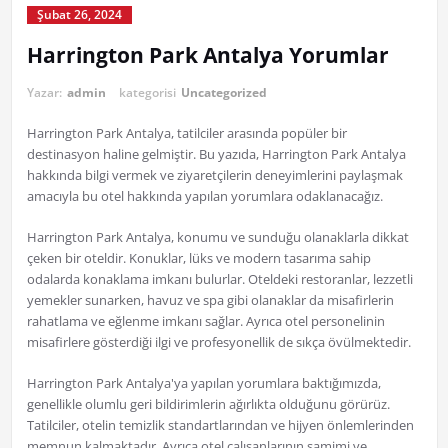
Şubat 26, 2024
Harrington Park Antalya Yorumlar
Yazar:
admin
kategorisi
Uncategorized
Harrington Park Antalya, tatilciler arasında popüler bir
destinasyon haline gelmiştir. Bu yazıda, Harrington Park Antalya
hakkında bilgi vermek ve ziyaretçilerin deneyimlerini paylaşmak
amacıyla bu otel hakkında yapılan yorumlara odaklanacağız.
Harrington Park Antalya, konumu ve sunduğu olanaklarla dikkat
çeken bir oteldir. Konuklar, lüks ve modern tasarıma sahip
odalarda konaklama imkanı bulurlar. Oteldeki restoranlar, lezzetli
yemekler sunarken, havuz ve spa gibi olanaklar da misafirlerin
rahatlama ve eğlenme imkanı sağlar. Ayrıca otel personelinin
misafirlere gösterdiği ilgi ve profesyonellik de sıkça övülmektedir.
Harrington Park Antalya'ya yapılan yorumlara baktığımızda,
genellikle olumlu geri bildirimlerin ağırlıkta olduğunu görürüz.
Tatilciler, otelin temizlik standartlarından ve hijyen önlemlerinden
memnun kalmaktadır. Ayrıca otel çalışanlarının samimi ve