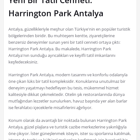
Yeni Bir Tatil Cenneti:
Harrington Park Antalya
Antalya, güzellikleriyle meşhur olan Türkiye'nin en popüler turistik
bölgelerinden biridir. Bu muhteşem kentte, ziyaretçilerine
benzersiz deneyimler sunan yeni bir tatil cenneti ortaya çıktı:
Harrington Park Antalya. Bu makalede, Harrington Park
Antalya'nın sunduğu ayrıcalıkları ve keyifli tatil imkanlarını
keşfedeceksiniz.
Harrington Park Antalya, modern tasarımı ve konforlu odalarıyla
öne çıkan lüks bir tatil kompleksidir. Konuklarına unutulmaz bir
deneyim yaşatmayı hedefleyen bu tesis, mükemmel hizmet
kalitesiyle dikkat çekmektedir. Otelin şık restoranlarında dünya
mutfağından lezzetler sunulurken, havuz başında yer alan barlar
ise ferahlatıcı içeceklerle misafirlerini ağırlıyor.
Konum olarak da avantajlı bir noktada bulunan Harrington Park
Antalya, güzel plajlara ve turistik cazibe merkezlerine yakınlığıyla
öne çıkıyor. İster güneşlenmek isteyin, ister su sporlarına katılmak,