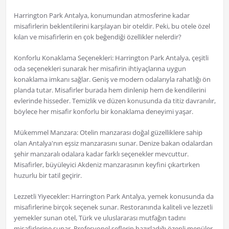
Harrington Park Antalya, konumundan atmosferine kadar
misafirlerin beklentilerini karşılayan bir oteldir. Peki, bu otele özel
kılan ve misafirlerin en çok beğendiği özellikler nelerdir?
Konforlu Konaklama Seçenekleri: Harrington Park Antalya, çeşitli
oda seçenekleri sunarak her misafirin ihtiyaçlarına uygun
konaklama imkanı sağlar. Geniş ve modern odalarıyla rahatlığı ön
planda tutar. Misafirler burada hem dinlenip hem de kendilerini
evlerinde hisseder. Temizlik ve düzen konusunda da titiz davranılır,
böylece her misafir konforlu bir konaklama deneyimi yaşar.
Mükemmel Manzara: Otelin manzarası doğal güzelliklere sahip
olan Antalya'nın eşsiz manzarasını sunar. Denize bakan odalardan
şehir manzaralı odalara kadar farklı seçenekler mevcuttur.
Misafirler, büyüleyici Akdeniz manzarasının keyfini çıkartırken
huzurlu bir tatil geçirir.
Lezzetli Yiyecekler: Harrington Park Antalya, yemek konusunda da
misafirlerine birçok seçenek sunar. Restoranında kaliteli ve lezzetli
yemekler sunan otel, Türk ve uluslararası mutfağın tadını
misafirlerine sunar. Profesyonel şeflerin hazırladığı özenli menüler,