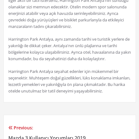
Eğer aktif bir tatil isterseniz, Harrington Park Antalya'nın sunduğu
olanaklar sizi memnun edecektir. Otelin modern spor salonunda
enerjinizi atabilir veya açık havuzda serinleyebilirsiniz. Ayrıca
çevredeki doğa yürüyüşleri ve bisiklet parkurlarıyla da etkileyici
manzaraların tadını çıkarabilirsiniz.
Harrington Park Antalya, aynı zamanda tarihi ve turistik yerlere de
yakınlığı ile dikkat çeker. Antalya'nın ünlü plajlarına ve tarihi
bölgelerine kolayca ulaşabilirsiniz. Ayrıca otel, havaalanına da yakın
konumdadır, bu da seyahatinizi daha da kolaylaştırır.
Harrington Park Antalya seyahat edenler için mükemmel bir
seçenektir. Muhteşem doğal güzellikleri, lüks konaklama imkanları,
lezzetli yemekleri ve yakınlığıyla ön plana çıkmaktadır. Bu harika
otelde unutulmaz bir tatil deneyimi yaşayabilirsiniz.
Previous:
Yazı
Mazda 3 Kullanıcı Yorumları 2019