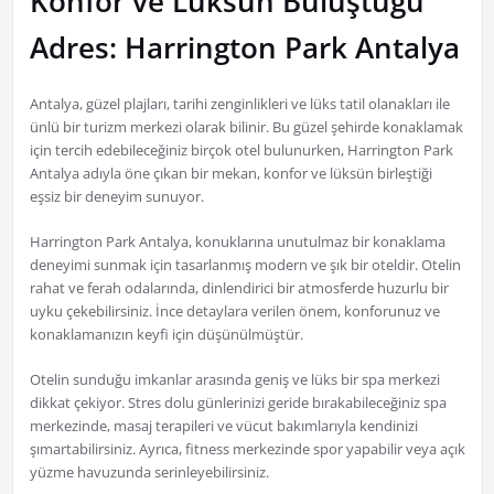
Konfor ve Lüksün Buluştuğu
Adres: Harrington Park Antalya
Antalya, güzel plajları, tarihi zenginlikleri ve lüks tatil olanakları ile
ünlü bir turizm merkezi olarak bilinir. Bu güzel şehirde konaklamak
için tercih edebileceğiniz birçok otel bulunurken, Harrington Park
Antalya adıyla öne çıkan bir mekan, konfor ve lüksün birleştiği
eşsiz bir deneyim sunuyor.
Harrington Park Antalya, konuklarına unutulmaz bir konaklama
deneyimi sunmak için tasarlanmış modern ve şık bir oteldir. Otelin
rahat ve ferah odalarında, dinlendirici bir atmosferde huzurlu bir
uyku çekebilirsiniz. İnce detaylara verilen önem, konforunuz ve
konaklamanızın keyfi için düşünülmüştür.
Otelin sunduğu imkanlar arasında geniş ve lüks bir spa merkezi
dikkat çekiyor. Stres dolu günlerinizi geride bırakabileceğiniz spa
merkezinde, masaj terapileri ve vücut bakımlarıyla kendinizi
şımartabilirsiniz. Ayrıca, fitness merkezinde spor yapabilir veya açık
yüzme havuzunda serinleyebilirsiniz.