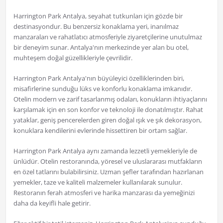
Harrington Park Antalya, seyahat tutkunları için gözde bir
destinasyondur. Bu benzersiz konaklama yeri, inanılmaz
manzaraları ve rahatlatıcı atmosferiyle ziyaretçilerine unutulmaz
bir deneyim sunar. Antalya'nın merkezinde yer alan bu otel,
muhteşem doğal güzellikleriyle çevrilidir.
Harrington Park Antalya'nın büyüleyici özelliklerinden biri,
misafirlerine sunduğu lüks ve konforlu konaklama imkanıdır.
Otelin modern ve zarif tasarlanmış odaları, konukların ihtiyaçlarını
karşılamak için en son konfor ve teknoloji ile donatılmıştır. Rahat
yataklar, geniş pencerelerden giren doğal ışık ve şık dekorasyon,
konuklara kendilerini evlerinde hissettiren bir ortam sağlar.
Harrington Park Antalya aynı zamanda lezzetli yemekleriyle de
ünlüdür. Otelin restoranında, yöresel ve uluslararası mutfakların
en özel tatlarını bulabilirsiniz. Uzman şefler tarafından hazırlanan
yemekler, taze ve kaliteli malzemeler kullanılarak sunulur.
Restoranın ferah atmosferi ve harika manzarası da yemeğinizi
daha da keyifli hale getirir.