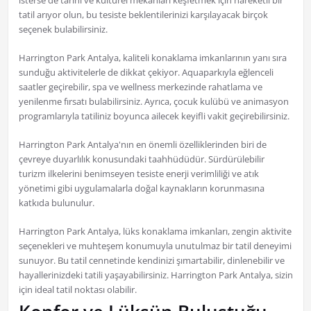
isterse de tarihi ve kültürel mekanları keşfetmek için hareketli bir
tatil arıyor olun, bu tesiste beklentilerinizi karşılayacak birçok
seçenek bulabilirsiniz.
Harrington Park Antalya, kaliteli konaklama imkanlarının yanı sıra
sunduğu aktivitelerle de dikkat çekiyor. Aquaparkıyla eğlenceli
saatler geçirebilir, spa ve wellness merkezinde rahatlama ve
yenilenme fırsatı bulabilirsiniz. Ayrıca, çocuk kulübü ve animasyon
programlarıyla tatiliniz boyunca ailecek keyifli vakit geçirebilirsiniz.
Harrington Park Antalya'nın en önemli özelliklerinden biri de
çevreye duyarlılık konusundaki taahhüdüdür. Sürdürülebilir
turizm ilkelerini benimseyen tesiste enerji verimliliği ve atık
yönetimi gibi uygulamalarla doğal kaynakların korunmasına
katkıda bulunulur.
Harrington Park Antalya, lüks konaklama imkanları, zengin aktivite
seçenekleri ve muhteşem konumuyla unutulmaz bir tatil deneyimi
sunuyor. Bu tatil cennetinde kendinizi şımartabilir, dinlenebilir ve
hayallerinizdeki tatili yaşayabilirsiniz. Harrington Park Antalya, sizin
için ideal tatil noktası olabilir.