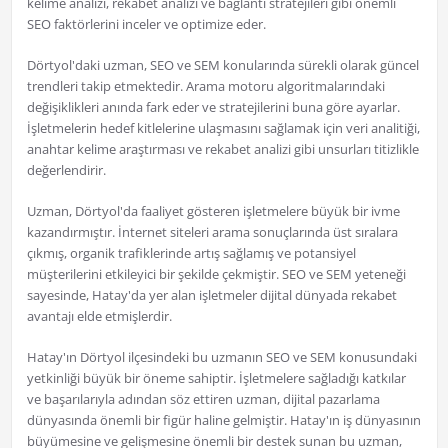
kelime analizi, rekabet analizi ve bağlantı stratejileri gibi önemli
SEO faktörlerini inceler ve optimize eder.
Dörtyol'daki uzman, SEO ve SEM konularında sürekli olarak güncel
trendleri takip etmektedir. Arama motoru algoritmalarındaki
değişiklikleri anında fark eder ve stratejilerini buna göre ayarlar.
İşletmelerin hedef kitlelerine ulaşmasını sağlamak için veri analitiği,
anahtar kelime araştırması ve rekabet analizi gibi unsurları titizlikle
değerlendirir.
Uzman, Dörtyol'da faaliyet gösteren işletmelere büyük bir ivme
kazandırmıştır. İnternet siteleri arama sonuçlarında üst sıralara
çıkmış, organik trafiklerinde artış sağlamış ve potansiyel
müşterilerini etkileyici bir şekilde çekmiştir. SEO ve SEM yeteneği
sayesinde, Hatay'da yer alan işletmeler dijital dünyada rekabet
avantajı elde etmişlerdir.
Hatay'ın Dörtyol ilçesindeki bu uzmanın SEO ve SEM konusundaki
yetkinliği büyük bir öneme sahiptir. İşletmelere sağladığı katkılar
ve başarılarıyla adından söz ettiren uzman, dijital pazarlama
dünyasında önemli bir figür haline gelmiştir. Hatay'ın iş dünyasının
büyümesine ve gelişmesine önemli bir destek sunan bu uzman,