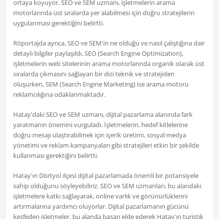
ortaya koyuyor. SEO ve SEM uzmanı, işletmelerin arama
motorlarında üst sıralarda yer alabilmesi için doğru stratejilerin
uygulanması gerektiğini belirtti.
Röportajda ayrıca, SEO ve SEM'in ne olduğu ve nasıl çalıştığına dair
detaylı bilgiler paylaşıldı. SEO (Search Engine Optimization),
işletmelerin web sitelerinin arama motorlarında organik olarak üst
sıralarda çıkmasını sağlayan bir dizi teknik ve stratejiden
oluşurken, SEM (Search Engine Marketing) ise arama motoru
reklamcılığına odaklanmaktadır.
Hatay'daki SEO ve SEM uzmanı, dijital pazarlama alanında fark
yaratmanın önemini vurguladı. İşletmelerin, hedef kitlelerine
doğru mesajı ulaştırabilmek için içerik üretimi, sosyal medya
yönetimi ve reklam kampanyaları gibi stratejileri etkin bir şekilde
kullanması gerektiğini belirtti.
Hatay'ın Dörtyol ilçesi dijital pazarlamada önemli bir potansiyele
sahip olduğunu söyleyebiliriz. SEO ve SEM uzmanları, bu alandaki
işletmelere katkı sağlayarak, online varlık ve görünürlüklerini
artırmalarına yardımcı oluyorlar. Dijital pazarlamanın gücünü
keşfeden işletmeler, bu alanda başarı elde ederek Hatay'ın turistik