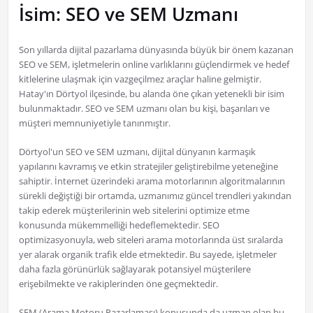
İsim: SEO ve SEM Uzmanı
Son yıllarda dijital pazarlama dünyasında büyük bir önem kazanan
SEO ve SEM, işletmelerin online varlıklarını güçlendirmek ve hedef
kitlelerine ulaşmak için vazgeçilmez araçlar haline gelmiştir.
Hatay'ın Dörtyol ilçesinde, bu alanda öne çıkan yetenekli bir isim
bulunmaktadır. SEO ve SEM uzmanı olan bu kişi, başarıları ve
müşteri memnuniyetiyle tanınmıştır.
Dörtyol'un SEO ve SEM uzmanı, dijital dünyanın karmaşık
yapılarını kavramış ve etkin stratejiler geliştirebilme yeteneğine
sahiptir. İnternet üzerindeki arama motorlarının algoritmalarının
sürekli değiştiği bir ortamda, uzmanımız güncel trendleri yakından
takip ederek müşterilerinin web sitelerini optimize etme
konusunda mükemmelliği hedeflemektedir. SEO
optimizasyonuyla, web siteleri arama motorlarında üst sıralarda
yer alarak organik trafik elde etmektedir. Bu sayede, işletmeler
daha fazla görünürlük sağlayarak potansiyel müşterilere
erişebilmekte ve rakiplerinden öne geçmektedir.
SEM (Arama Motoru Pazarlaması) konusunda da uzman olan bu