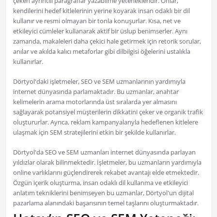
çeken ayrıntılı paragraflar yazabilme yetenekleridir. Onlar,
kendilerini hedef kitlelerinin yerine koyarak insan odaklı bir dil
kullanır ve resmi olmayan bir tonla konuşurlar. Kısa, net ve
etkileyici cümleler kullanarak aktif bir üslup benimserler. Aynı
zamanda, makaleleri daha çekici hale getirmek için retorik sorular,
anılar ve akılda kalıcı metaforlar gibi dilbilgisi öğelerini ustalıkla
kullanırlar.
Dörtyol'daki işletmeler, SEO ve SEM uzmanlarının yardımıyla
internet dünyasında parlamaktadır. Bu uzmanlar, anahtar
kelimelerin arama motorlarında üst sıralarda yer almasını
sağlayarak potansiyel müşterilerin dikkatini çeker ve organik trafik
oluştururlar. Ayrıca, reklam kampanyalarıyla hedeflenen kitlelere
ulaşmak için SEM stratejilerini etkin bir şekilde kullanırlar.
Dörtyol'da SEO ve SEM uzmanları internet dünyasında parlayan
yıldızlar olarak bilinmektedir. İşletmeler, bu uzmanların yardımıyla
online varlıklarını güçlendirerek rekabet avantajı elde etmektedir.
Özgün içerik oluşturma, insan odaklı dil kullanma ve etkileyici
anlatım tekniklerini benimseyen bu uzmanlar, Dörtyol'un dijital
pazarlama alanındaki başarısının temel taşlarını oluşturmaktadır.