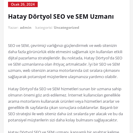
Ocak 26, 2024
Hatay Dörtyol SEO ve SEM Uzmanı
Yazar:
admin
kategorisi
Uncategorized
SEO ve SEM, çevrimiçi varlığınızı güçlendirmek ve web sitenizin
daha fazla görünürlük elde etmesini sağlamak için kullanılan etkili
dijital pazarlama stratejileridir. Bu noktada, Hatay Dörtyol'da SEO
ve SEM uzmanlarına olan ihtiyaç artmaktadır. İyi bir SEO ve SEM
uzmanı, web sitenizin arama motorlarında üst sıralara çıkmasını
sağlayarak potansiyel müşterilere ulaşmanıza yardımcı olabilir.
Hatay Dörtyol'da SEO ve SEM hizmetleri sunan bir uzmana sahip
olmanın önemi göz ardı edilemez. İnternet kullanıcıları genellikle
arama motorlarını kullanarak ürünleri veya hizmetleri ararlar ve
genellikle ilk sayfalarda çıkan sonuçlara odaklanırlar. Başarılı bir
SEO stratejisi ile web siteniz daha üst sıralarda yer alacak ve bu da
potansiyel müşterilerin sizi daha kolay bulmasını sağlayacaktır.
Hatay Dörtyol SEO ve SEM uzmanı, kapsamlı bir anahtar kelime