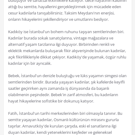
buluşuyor ve sanatsal etkinliklere katılıyor. Gece hayatının kalbinin
attığı bu semtte, hayallerini gerçekleştirmek için mücadele eden
cesur kadınlarla tanışabilirsiniz. Taksim Meydanı'nın enerjisi,
onların hikayelerini şekillendiriyor ve umutlarını besliyor.
Kadıköy ise İstanbul'un bohem ruhunu taşıyan semtlerinden biri.
Kadınlar burada sokak sanatçılarına, vintage mağazalara ve
alternatif yaşam tarzlarına ilgi duyuyor. Birbirinden renkli ve
eklektik mekanlarda buluşarak fikir alışverişinde bulunan kadınlar,
açık fikirlilikleriyle dikkat çekiyor. Kadıköy'de yaşamak, özgür ruhlu
kadınlar için bir ayrıcalık.
Bebek, İstanbul'un denizle buluştuğu ve lüks yaşamın simgesi olan
semtlerinden biridir. Burada yaşayan kadınlar, şık kafelerde keyifli
saatler geçirirken aynı zamanda iş dünyasında da başarılı
olabilmenin peşindedir. Bebek'in zarif atmosferi, bu kadınların
hayat hikayelerine sofistike bir dokunuş katıyor.
Fatih, İstanbul'un tarihi merkezlerinden biri olmasıyla tanınır. Bu
semtte yaşayan kadınlar, Osmanlı kültürünün mirasını gururla
taşırlar. Arnavutköy'de kurulan çarşıda, eski el sanatlarına ilgi
duyan kadınlar, kendi yeteneklerini keşfeder ve geleneksel