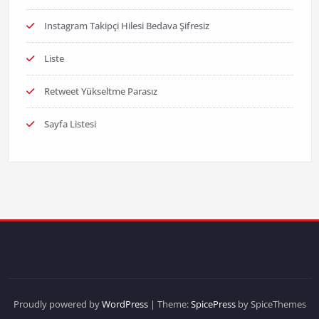
Instagram Takipçi Hilesi Bedava Şifresiz
Liste
Retweet Yükseltme Parasız
Sayfa Listesi
Proudly powered by
WordPress
| Theme:
SpicePress
by SpiceThemes