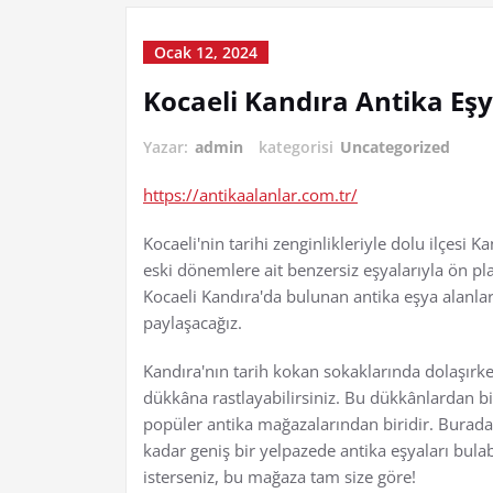
Ocak 12, 2024
Kocaeli Kandıra Antika Eşy
Yazar:
admin
kategorisi
Uncategorized
https://antikaalanlar.com.tr/
Kocaeli'nin tarihi zenginlikleriyle dolu ilçesi K
eski dönemlere ait benzersiz eşyalarıyla ön p
Kocaeli Kandıra'da bulunan antika eşya alanların
paylaşacağız.
Kandıra'nın tarih kokan sokaklarında dolaşırken
dükkâna rastlayabilirsiniz. Bu dükkânlardan bir
popüler antika mağazalarından biridir. Burada,
kadar geniş bir yelpazede antika eşyaları bulab
isterseniz, bu mağaza tam size göre!