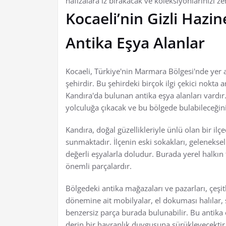
hafızalara iz bırakacak ve koleksiyonlarınızı ze
Kocaeli’nin Gizli Hazi
Antika Eşya Alanlar
Kocaeli, Türkiye'nin Marmara Bölgesi'nde yer al
şehirdir. Bu şehirdeki birçok ilgi çekici nokta 
Kandıra'da bulunan antika eşya alanları vardır.
yolculuğa çıkacak ve bu bölgede bulabileceğini
Kandıra, doğal güzellikleriyle ünlü olan bir ilçe
sunmaktadır. İlçenin eski sokakları, gelenekse
değerli eşyalarla doludur. Burada yerel halkın 
önemli parçalardır.
Bölgedeki antika mağazaları ve pazarları, çeşit
dönemine ait mobilyalar, el dokuması halılar, 
benzersiz parça burada bulunabilir. Bu antika eş
derin bir hayranlık duygusuna sürükleyecektir