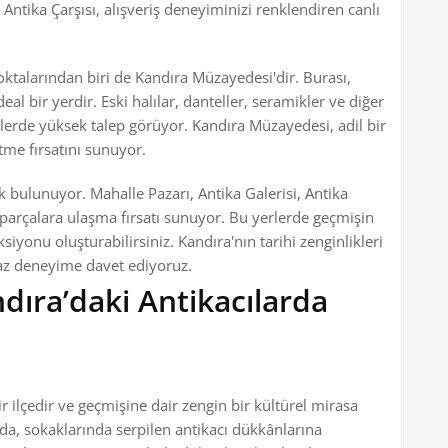
Antika Çarşısı, alışveriş deneyiminizi renklendiren canlı
oktalarından biri de Kandıra Müzayedesi'dir. Burası,
eal bir yerdir. Eski halılar, danteller, seramikler ve diğer
erde yüksek talep görüyor. Kandıra Müzayedesi, adil bir
tme fırsatını sunuyor.
k bulunuyor. Mahalle Pazarı, Antika Galerisi, Antika
 parçalara ulaşma fırsatı sunuyor. Bu yerlerde geçmişin
eksiyonu oluşturabilirsiniz. Kandıra'nın tarihi zenginlikleri
az deneyime davet ediyoruz.
dıra’daki Antikacılarda
r ilçedir ve geçmişine dair zengin bir kültürel mirasa
zda, sokaklarında serpilen antikacı dükkânlarına