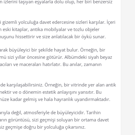
lerini taşıyan eşyalarla dolu olup, her biri benzersiz
i gizemli yolculuğa davet edercesine sizleri karşılar. İçeri
 eski kitaplar, antika mobilyalar ve tozlu objeler
şunu hissettirir ve size anlatılacak bir öykü sunar.
arak büyüleyici bir şekilde hayat bulur. Örneğin, bir
mü sizi yıllar öncesine götürür. Albümdeki siyah beyaz
ıları ve maceraları hatırlatır. Bu anılar, zamanın
de karşılaşabilirsiniz. Örneğin, bir vitrinde yer alan antik
örnektir ve o dönemin estetik anlayışını yansıtır. Bu
müze kadar gelmiş ve hala hayranlık uyandırmaktadır.
rıyla değil, atmosferiyle de büyüleyicidir. Tarihin
arın görüntüsü, sizi geçmişi soluyan bir ortama davet
iz geçmişe doğru bir yolculuğa çıkarsınız.