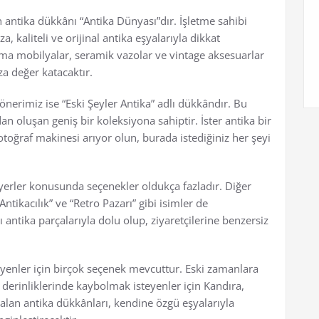
n antika dükkânı “Antika Dünyası”dır. İşletme sahibi
, kaliteli ve orijinal antika eşyalarıyla dikkat
ma mobilyalar, seramik vazolar ve vintage aksesuarlar
za değer katacaktır.
 önerimiz ise “Eski Şeyler Antika” adlı dükkândır. Bu
n oluşan geniş bir koleksiyona sahiptir. İster antika bir
fotoğraf makinesi arıyor olun, burada istediğiniz her şeyi
 yerler konusunda seçenekler oldukça fazladır. Diğer
ntikacılık” ve “Retro Pazarı” gibi isimler de
antika parçalarıyla dolu olup, ziyaretçilerine benzersiz
eyenler için birçok seçenek mevcuttur. Eski zamanlara
erinliklerinde kaybolmak isteyenler için Kandıra,
alan antika dükkânları, kendine özgü eşyalarıyla