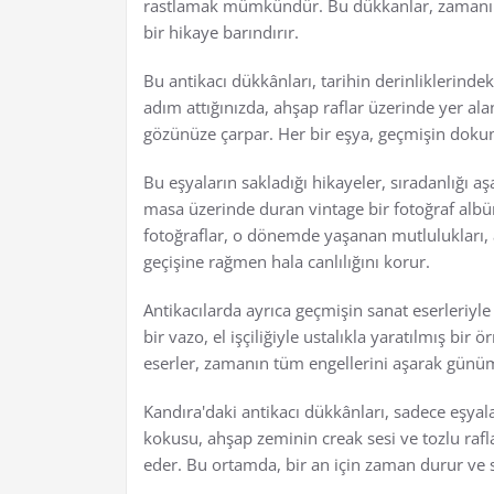
rastlamak mümkündür. Bu dükkanlar, zamanın iz
bir hikaye barındırır.
Bu antikacı dükkânları, tarihin derinliklerindek
adım attığınızda, ahşap raflar üzerinde yer alan
gözünüze çarpar. Her bir eşya, geçmişin dokunu
Bu eşyaların sakladığı hikayeler, sıradanlığı aş
masa üzerinde duran vintage bir fotoğraf albü
fotoğraflar, o dönemde yaşanan mutlulukları, ac
geçişine rağmen hala canlılığını korur.
Antikacılarda ayrıca geçmişin sanat eserleriyle 
bir vazo, el işçiliğiyle ustalıkla yaratılmış bir 
eserler, zamanın tüm engellerini aşarak günü
Kandıra'daki antikacı dükkânları, sadece eşyala
kokusu, ahşap zeminin creak sesi ve tozlu rafl
eder. Bu ortamda, bir an için zaman durur ve s