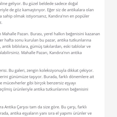
haline geliyor. Bu güzel beldede sadece doğal
eriyle de göz kamaştırıyor. Eğer siz de antikalara olan
a sahip olmak istiyorsanız, Kandıra'nın en popüler
z.
an Mahalle Pazarı. Burası, yerel halkın beğenisini kazanan
Her hafta sonu kurulan bu pazar, antika tutkunlarına
 antik biblolara, gümüş takılardan, eski tablolar ve
abilirsiniz. Mahalle Pazarı, Kandıra'nın antika
risi. Bu galeri, zengin koleksiyonuyla dikkat çekiyor.
lerini günümüze taşıyor. Burada, farklı dönemlere ait
 ve mücevherler gibi birçok benzersiz eşyayı
seçilmiş ürünleriyle antika tutkunlarının beğenisini
a Antika Çarşısı tam da size göre. Bu çarşı, farklı
urada, antika eşyaların yanı sıra el yapımı ürünler ve