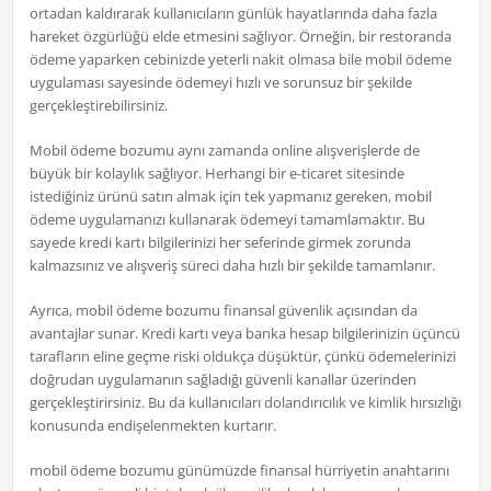
ortadan kaldırarak kullanıcıların günlük hayatlarında daha fazla
hareket özgürlüğü elde etmesini sağlıyor. Örneğin, bir restoranda
ödeme yaparken cebinizde yeterli nakit olmasa bile mobil ödeme
uygulaması sayesinde ödemeyi hızlı ve sorunsuz bir şekilde
gerçekleştirebilirsiniz.
Mobil ödeme bozumu aynı zamanda online alışverişlerde de
büyük bir kolaylık sağlıyor. Herhangi bir e-ticaret sitesinde
istediğiniz ürünü satın almak için tek yapmanız gereken, mobil
ödeme uygulamanızı kullanarak ödemeyi tamamlamaktır. Bu
sayede kredi kartı bilgilerinizi her seferinde girmek zorunda
kalmazsınız ve alışveriş süreci daha hızlı bir şekilde tamamlanır.
Ayrıca, mobil ödeme bozumu finansal güvenlik açısından da
avantajlar sunar. Kredi kartı veya banka hesap bilgilerinizin üçüncü
tarafların eline geçme riski oldukça düşüktür, çünkü ödemelerinizi
doğrudan uygulamanın sağladığı güvenli kanallar üzerinden
gerçekleştirirsiniz. Bu da kullanıcıları dolandırıcılık ve kimlik hırsızlığı
konusunda endişelenmekten kurtarır.
mobil ödeme bozumu günümüzde finansal hürriyetin anahtarını