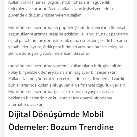
Kullanıcıların finansal bilgileri, mobil cihazlarının güvenlik
önlemleriyle korunur. Bu da kullanıcıların kişisel verilerinin
güvende olduğunu hissetmelerini sağlar.
Mobil ödeme bozdurmanın popülerliğinde, kullanıcıların finansal
özgürlüklerini artırma isteği de etkilidir. Kullanıcılar, nakit paralarını
dijital para birimine dönüştürerek daha esnek bir şekilde harcama
yapabilirler. Ayrıca, farklı para birimleri arasında hızlı ve kolay bir
şekilde dönüşüm yapabilme imkanı da sunar.
mobil ödeme bozdurma yöntemi, kullanıcıların hızlı, güvenli ve
kolay bir şekilde ödeme yapmalarını sağlayan bir seçenektir.
Kullanıcılar, bu yöntemi tercih etmelerinin çeşitli nedenleri vardır,
bunlar arasında kullanışlılık, güvenlik ve finansal özgürlük yer alır.
Mobil ödeme bozdurma, gelecekte daha da yaygınlaşması
beklenen bir trenddir ve kullanıcılar için önemli bir ödeme
alternatifi olacaktır.
Dijital Dönüşümde Mobil
Ödemeler: Bozum Trendine