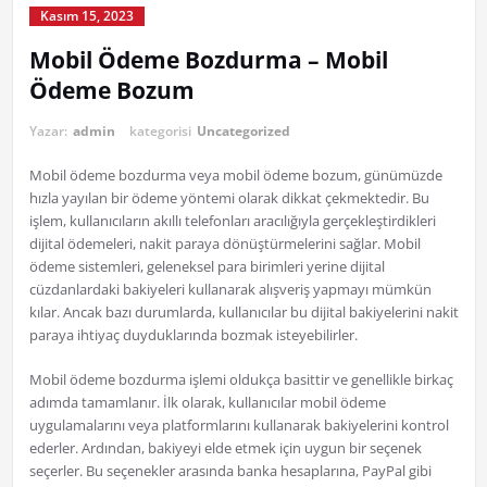
Kasım 15, 2023
Mobil Ödeme Bozdurma – Mobil
Ödeme Bozum
Yazar:
admin
kategorisi
Uncategorized
Mobil ödeme bozdurma veya mobil ödeme bozum, günümüzde
hızla yayılan bir ödeme yöntemi olarak dikkat çekmektedir. Bu
işlem, kullanıcıların akıllı telefonları aracılığıyla gerçekleştirdikleri
dijital ödemeleri, nakit paraya dönüştürmelerini sağlar. Mobil
ödeme sistemleri, geleneksel para birimleri yerine dijital
cüzdanlardaki bakiyeleri kullanarak alışveriş yapmayı mümkün
kılar. Ancak bazı durumlarda, kullanıcılar bu dijital bakiyelerini nakit
paraya ihtiyaç duyduklarında bozmak isteyebilirler.
Mobil ödeme bozdurma işlemi oldukça basittir ve genellikle birkaç
adımda tamamlanır. İlk olarak, kullanıcılar mobil ödeme
uygulamalarını veya platformlarını kullanarak bakiyelerini kontrol
ederler. Ardından, bakiyeyi elde etmek için uygun bir seçenek
seçerler. Bu seçenekler arasında banka hesaplarına, PayPal gibi