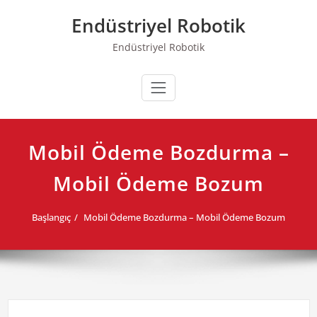
Skip
Endüstriyel Robotik
to
content
Endüstriyel Robotik
Mobil Ödeme Bozdurma –
Mobil Ödeme Bozum
Başlangıç
Mobil Ödeme Bozdurma – Mobil Ödeme Bozum