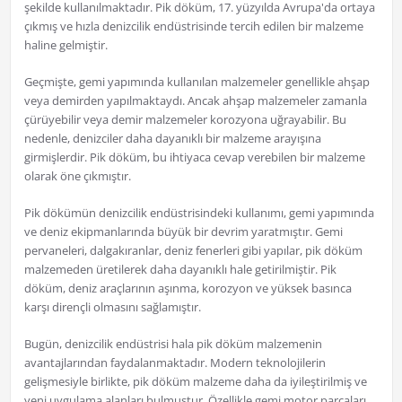
şekilde kullanılmaktadır. Pik döküm, 17. yüzyılda Avrupa'da ortaya
çıkmış ve hızla denizcilik endüstrisinde tercih edilen bir malzeme
haline gelmiştir.
Geçmişte, gemi yapımında kullanılan malzemeler genellikle ahşap
veya demirden yapılmaktaydı. Ancak ahşap malzemeler zamanla
çürüyebilir veya demir malzemeler korozyona uğrayabilir. Bu
nedenle, denizciler daha dayanıklı bir malzeme arayışına
girmişlerdir. Pik döküm, bu ihtiyaca cevap verebilen bir malzeme
olarak öne çıkmıştır.
Pik dökümün denizcilik endüstrisindeki kullanımı, gemi yapımında
ve deniz ekipmanlarında büyük bir devrim yaratmıştır. Gemi
pervaneleri, dalgakıranlar, deniz fenerleri gibi yapılar, pik döküm
malzemeden üretilerek daha dayanıklı hale getirilmiştir. Pik
döküm, deniz araçlarının aşınma, korozyon ve yüksek basınca
karşı dirençli olmasını sağlamıştır.
Bugün, denizcilik endüstrisi hala pik döküm malzemenin
avantajlarından faydalanmaktadır. Modern teknolojilerin
gelişmesiyle birlikte, pik döküm malzeme daha da iyileştirilmiş ve
yeni uygulama alanları bulmuştur. Özellikle gemi motor parçaları,