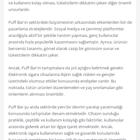
ve kullanımı kolay olması, tüketicilerin dikkatini çeken diğer önemli
unsurlardır.
Puff Bar'ın sektördeki büyümesinin arkasındaki etkenlerden biri de
pazarlama stratejileridir. Sosyal medya ve çevrimiçi platformlar
aracılığıyla aktif bir şekilde tanıtım yapması, genç kullanıcılar
arasında hızla popülerlik kazanmasını sağlamıştır. Ayrıca, ürünün
benzersiz tasarımı, görsel olarak cazip bir görünüm sunar ve
tüketicilerin dikkatini çeker.
Ancak, Puff Bar'ın tartışmalara da yol açtığını belirtmek gerekir.
Elektronik sigara cihazlarına ilişkin sağlık riskleri ve gençler
üzerindeki olumsuz etkiler konusunda endişeler vardır. Bu
noktada, tütün ürünleri düzenlemeleri ve yaş sınırlamaları gibi
önlemlerin alınması önemlidir.
Puff Bar şu anda sektörde yeni bir devrim yaratıp yaratmadığı
konusunda tartışmalar devam etmektedir. Cihazın sunduğu
pratiklik, çeşitlilik ve kullanım kolaylığı gibi faktörler, kullanıcılar
arasında giderek artan bir ilgiye işaret etmektedir. Ancak,
elektronik sigara kullanımının sağlık ve güvenlik konularında
hassasiyet gerektiren bir konu olduğunu unutmamak önemlidir.