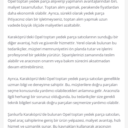
Opel toptan yedek parça alışverişi yapmanın avantajlarından biri,
maliyet tasarrufudur. Toptan alım yapmak, perakende fiyatlardan
daha ekonomik olabilir. Ayrıca, sürekli olarak yedek parça
ihtiyacınız olan bir işletmeyseniz, toptan alım yapmak uzun
vadede büyük ölçüde maliyetleri azaltabilir.
Karaköprü'deki Opel toptan yedek parça satıcılarının sunduğu bir
diğer avantaj, hızlı ve güvenilir hizmettir. Yerel olarak bulunan bu
tedarikçiler, müşteri memnuniyetini ön planda tutar ve işlerini
profesyonel bir şekilde yürütür. Siparişlerinizi zamanında teslim
alabilir ve aracınızın onarım veya bakım sürecini aksatmadan
devam ettirebilirsiniz.
Ayrıca, Karaköprü'deki Opel toptan yedek parça satıcıları genellikle
uzman bilgi ve deneyime sahiptir. Bu, müşterilere doğru parçaları
seçme konusunda yardımcı olabilecekleri anlamına gelir. Aracınızla
ilgili herhangi bir sorunuz olduğunda, bu tedarikçiler size gerekli
teknik bilgileri sunarak doğru parçaları seçmenize yardımcı olabilir.
Şanlıurfa Karaköprü'de bulunan Opel toptan yedek parça satıcıları,
Opel araç sahiplerine geniş bir ürün yelpazesi, maliyet avantajı, hızlı
hizmet ve uzmanlık sunar. Bu kaynakları kullanarak aracınızın