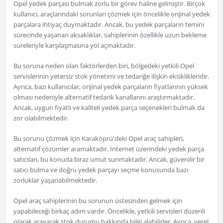
Opel yedek parçası bulmak zorlu bir görev haline gelmiştir. Birçok
kullanıcı, araçlarındaki sorunları çözmek için öncelikle orijinal yedek
parçalara ihtiyaç duymaktadır. Ancak, bu yedek parçaların temini
sürecinde yaşanan aksaklıklar, sahiplerinin özellikle uzun bekleme
süreleriyle karşılaşmasına yol açmaktadır.
Bu soruna neden olan faktörlerden biri, bölgedeki yetkili Opel
servislerinin yetersiz stok yönetimi ve tedariğe ilişkin eksiklikleridir.
Ayrıca, bazı kullanıcılar, orijinal yedek parçaların fiyatlarının yüksek
olması nedeniyle alternatif tedarik kanallarını araştırmaktadır.
Ancak, uygun fiyatlı ve kaliteli yedek parça seçenekleri bulmak da
zor olabilmektedir.
Bu sorunu çözmek için Karaköprü'deki Opel araç sahipleri,
alternatif çözümler aramaktadır. İnternet üzerindeki yedek parça
satıcıları, bu konuda biraz umut sunmaktadır. Ancak, güvenilir bir
satıcı bulma ve doğru yedek parçayı seçme konusunda bazı
zorluklar yaşanabilmektedir.
Opel araç sahiplerinin bu sorunun üstesinden gelmek için
yapabileceği birkaç adım vardır. Öncelikle, yetkili servisleri düzenli
olarak arayarak stok durumu hakkında bilgi alabilirler. Ayrıca, yerel