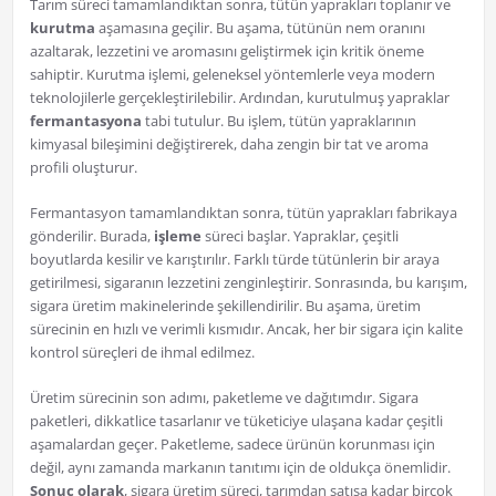
Tarım süreci tamamlandıktan sonra, tütün yaprakları toplanır ve
kurutma
aşamasına geçilir. Bu aşama, tütünün nem oranını
azaltarak, lezzetini ve aromasını geliştirmek için kritik öneme
sahiptir. Kurutma işlemi, geleneksel yöntemlerle veya modern
teknolojilerle gerçekleştirilebilir. Ardından, kurutulmuş yapraklar
fermantasyona
tabi tutulur. Bu işlem, tütün yapraklarının
kimyasal bileşimini değiştirerek, daha zengin bir tat ve aroma
profili oluşturur.
Fermantasyon tamamlandıktan sonra, tütün yaprakları fabrikaya
gönderilir. Burada,
işleme
süreci başlar. Yapraklar, çeşitli
boyutlarda kesilir ve karıştırılır. Farklı türde tütünlerin bir araya
getirilmesi, sigaranın lezzetini zenginleştirir. Sonrasında, bu karışım,
sigara üretim makinelerinde şekillendirilir. Bu aşama, üretim
sürecinin en hızlı ve verimli kısmıdır. Ancak, her bir sigara için kalite
kontrol süreçleri de ihmal edilmez.
Üretim sürecinin son adımı, paketleme ve dağıtımdır. Sigara
paketleri, dikkatlice tasarlanır ve tüketiciye ulaşana kadar çeşitli
aşamalardan geçer. Paketleme, sadece ürünün korunması için
değil, aynı zamanda markanın tanıtımı için de oldukça önemlidir.
Sonuç olarak
, sigara üretim süreci, tarımdan satışa kadar birçok