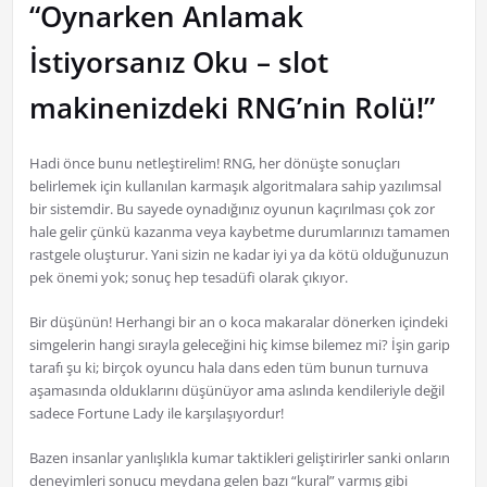
“Oynarken Anlamak
İstiyorsanız Oku – slot
makinenizdeki RNG’nin Rolü!”
Hadi önce bunu netleştirelim! RNG, her dönüşte sonuçları
belirlemek için kullanılan karmaşık algoritmalara sahip yazılımsal
bir sistemdir. Bu sayede oynadığınız oyunun kaçırılması çok zor
hale gelir çünkü kazanma veya kaybetme durumlarınızı tamamen
rastgele oluşturur. Yani sizin ne kadar iyi ya da kötü olduğunuzun
pek önemi yok; sonuç hep tesadüfi olarak çıkıyor.
Bir düşünün! Herhangi bir an o koca makaralar dönerken içindeki
simgelerin hangi sırayla geleceğini hiç kimse bilemez mi? İşin garip
tarafı şu ki; birçok oyuncu hala dans eden tüm bunun turnuva
aşamasında olduklarını düşünüyor ama aslında kendileriyle değil
sadece Fortune Lady ile karşılaşıyordur!
Bazen insanlar yanlışlıkla kumar taktikleri geliştirirler sanki onların
deneyimleri sonucu meydana gelen bazı “kural” varmış gibi