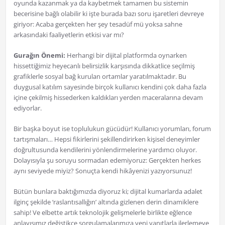
oyunda kazanmak ya da kaybetmek tamamen bu sistemin
becerisine bağlı olabilir ki işte burada bazı soru işaretleri devreye
giriyor: Acaba gerçekten her şey tesadüf mü yoksa sahne
arkasındaki faaliyetlerin etkisi var mı?
Gurağın Önemi:
Herhangi bir dijital platformda oynarken
hissettiğimiz heyecanlı belirsizlik karşısında dikkatlice seçilmiş
grafiklerle sosyal bağ kurulan ortamlar yaratılmaktadır. Bu
duygusal katılım sayesinde birçok kullanıcı kendini çok daha fazla
içine çekilmiş hissederken kaldıkları yerden maceralarına devam
ediyorlar.
Bir başka boyut ise toplulukun gücüdür! Kullanıcı yorumları, forum
tartışmaları… Hepsi fikirlerini şekillendirirken kişisel deneyimler
doğrultusunda kendilerini yönlendirmelerine yardımcı oluyor.
Dolayısıyla şu soruyu sormadan edemiyoruz: Gerçekten herkes
aynı seviyede miyiz? Sonuçta kendi hikâyenizi yazıyorsunuz!
Bütün bunlara baktığımızda diyoruz ki; dijital kumarlarda adalet
ilginç şekilde ‘raslantısallığın’ altında gizlenen derin dinamiklere
sahip! Ve elbette artık teknolojik gelişmelerle birlikte eğlence
anlayışımız değiştikçe sorgulamalarımıza yeni yanıtlarla ilerlemeye