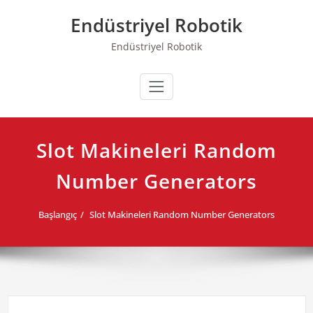
Skip
Endüstriyel Robotik
to
content
Endüstriyel Robotik
Slot Makineleri Random
Number Generators
Başlangıç
Slot Makineleri Random Number Generators