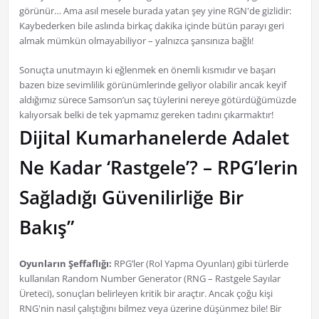
görünür… Ama asıl mesele burada yatan şey yine RGN'de gizlidir:
Kaybederken bile aslında birkaç dakika içinde bütün parayı geri
almak mümkün olmayabiliyor – yalnızca şansınıza bağlı!
Sonuçta unutmayın ki eğlenmek en önemli kısmıdır ve başarı
bazen bize sevimlilik görünümlerinde geliyor olabilir ancak keyif
aldığımız sürece Samson’un saç tüylerini nereye götürdüğümüzde
kalıyorsak belki de tek yapmamız gereken tadını çıkarmaktır!
Dijital Kumarhanelerde Adalet
Ne Kadar ‘Rastgele’? – RPG’lerin
Sağladığı Güvenilirliğe Bir
Bakış”
Oyunların Şeffaflığı:
RPG’ler (Rol Yapma Oyunları) gibi türlerde
kullanılan Random Number Generator (RNG – Rastgele Sayılar
Üreteci), sonuçları belirleyen kritik bir araçtır. Ancak çoğu kişi
RNG'nin nasıl çalıştığını bilmez veya üzerine düşünmez bile! Bir