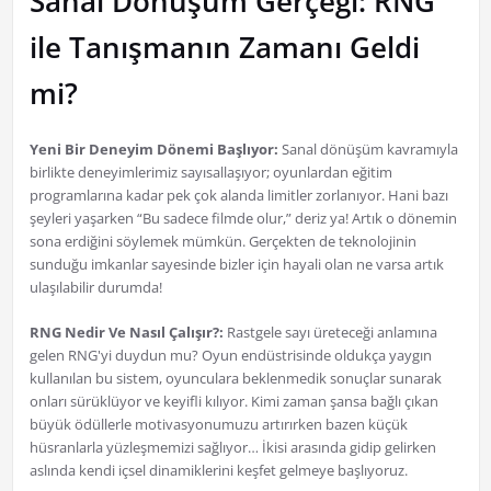
Sanal Dönüşüm Gerçeği: RNG
ile Tanışmanın Zamanı Geldi
mi?
Yeni Bir Deneyim Dönemi Başlıyor:
Sanal dönüşüm kavramıyla
birlikte deneyimlerimiz sayısallaşıyor; oyunlardan eğitim
programlarına kadar pek çok alanda limitler zorlanıyor. Hani bazı
şeyleri yaşarken “Bu sadece filmde olur,” deriz ya! Artık o dönemin
sona erdiğini söylemek mümkün. Gerçekten de teknolojinin
sunduğu imkanlar sayesinde bizler için hayali olan ne varsa artık
ulaşılabilir durumda!
RNG Nedir Ve Nasıl Çalışır?:
Rastgele sayı üreteceği anlamına
gelen RNG'yi duydun mu? Oyun endüstrisinde oldukça yaygın
kullanılan bu sistem, oyunculara beklenmedik sonuçlar sunarak
onları sürüklüyor ve keyifli kılıyor. Kimi zaman şansa bağlı çıkan
büyük ödüllerle motivasyonumuzu artırırken bazen küçük
hüsranlarla yüzleşmemizi sağlıyor… İkisi arasında gidip gelirken
aslında kendi içsel dinamiklerini keşfet gelmeye başlıyoruz.