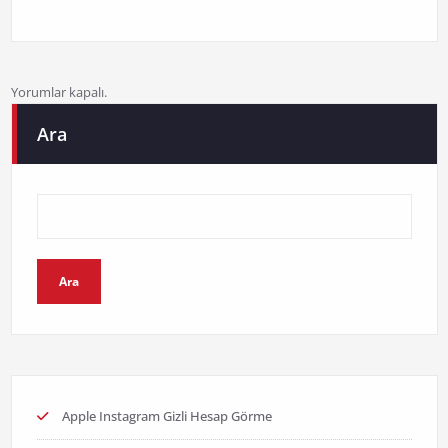
Yorumlar kapalı.
Ara
Ara
Apple Instagram Gizli Hesap Görme