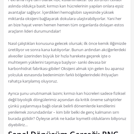
aslında oldukça basit; kırmızı kan hücrelerinin yapıları onlara eşsiz
avantajlar sağlıyor. İçerdikleri hemoglobin sayesinde yüksek
miktarda oksijeni bağlayarak dokulara ulaştırabiliyorlar. Yani her
an bize hayat veren hemen hemen tüm organlarda dolaşan estos
araçların lideri durumundalar!
Nasıl çalıştıkları konusuna gelecek olursak; ilk önce kemik iliğimizde
üretiliyor ve sonra kana katılıyorlar. Bunun ardından akciğerlerdeki
alveoller üzerinden büyük bir hızla harekete geçerek işte o
muhteşem yüklerini taşımaya başlıyor- sanki devasa bir
karbonhidrat fabrikası gibiler! Oksijeni almak için gelen bu apansız
yolculuk esnasında bedenimizin farklı bölgelerindeki ihtiyaçları
rahatça karşılamış oluyoruz.
Ayrıca şunu unutmamak lazım; kırmızı kan hücreleri sadece fiziksel
değil biyolojik döngülerimiz açısından da kritik öneme sahiptirler
çünkü yaşlanmaya bağlı olarak belirli dönemlerde kendilerini
yenilemek zorundadırılar – kim bilir belki de genç kalmanın sırrı
burada gizlidir? Öyleyse artık ne kadar kıymetli olduklarını biliyoruz
diyebiliriz…