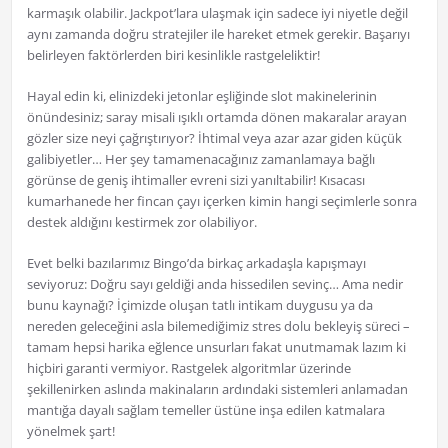
karmaşık olabilir. Jackpot’lara ulaşmak için sadece iyi niyetle değil
aynı zamanda doğru stratejiler ile hareket etmek gerekir. Başarıyı
belirleyen faktörlerden biri kesinlikle rastgeleliktir!
Hayal edin ki, elinizdeki jetonlar eşliğinde slot makinelerinin
önündesiniz; saray misali ışıklı ortamda dönen makaralar arayan
gözler size neyi çağrıştırıyor? İhtimal veya azar azar giden küçük
galibiyetler… Her şey tamamenacağınız zamanlamaya bağlı
görünse de geniş ihtimaller evreni sizi yanıltabilir! Kısacası
kumarhanede her fincan çayı içerken kimin hangi seçimlerle sonra
destek aldığını kestirmek zor olabiliyor.
Evet belki bazılarımız Bingo’da birkaç arkadaşla kapışmayı
seviyoruz: Doğru sayı geldiği anda hissedilen sevinç… Ama nedir
bunu kaynağı? İçimizde oluşan tatlı intikam duygusu ya da
nereden geleceğini asla bilemediğimiz stres dolu bekleyiş süreci –
tamam hepsi harika eğlence unsurları fakat unutmamak lazım ki
hiçbiri garanti vermiyor. Rastgelek algoritmlar üzerinde
şekillenirken aslında makinaların ardındaki sistemleri anlamadan
mantığa dayalı sağlam temeller üstüne inşa edilen katmalara
yönelmek şart!