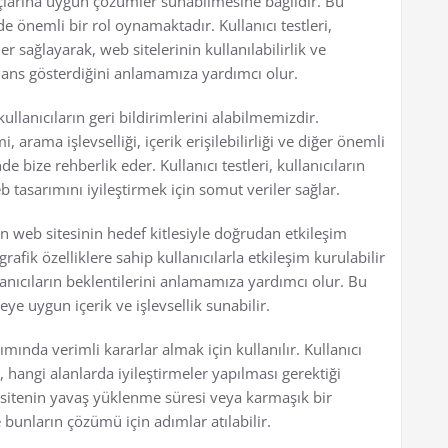
açlarına uygun çözümler sunabilmesine bağlıdır. Bu
de önemli bir rol oynamaktadır. Kullanıcı testleri,
er sağlayarak, web sitelerinin kullanılabilirlik ve
mans gösterdiğini anlamamıza yardımcı olur.
kullanıcıların geri bildirimlerini alabilmemizdir.
 arama işlevselliği, içerik erişilebilirliği ve diğer önemli
e bize rehberlik eder. Kullanıcı testleri, kullanıcıların
b tasarımını iyileştirmek için somut veriler sağlar.
nin web sitesinin hedef kitlesiyle doğrudan etkileşim
rafik özelliklere sahip kullanıcılarla etkileşim kurulabilir
ullanıcıların beklentilerini anlamamıza yardımcı olur. Bu
ye uygun içerik ve işlevsellik sunabilir.
rımında verimli kararlar almak için kullanılır. Kullanıcı
, hangi alanlarda iyileştirmeler yapılması gerektiği
de sitenin yavaş yüklenme süresi veya karmaşık bir
e bunların çözümü için adımlar atılabilir.