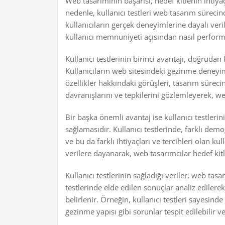
Web tasarımının başarısı, hedef kitlenin ihtiy
nedenle, kullanıcı testleri web tasarım sürecin
kullanıcıların gerçek deneyimlerine dayalı veril
kullanıcı memnuniyeti açısından nasıl perfor
Kullanıcı testlerinin birinci avantajı, doğrudan 
Kullanıcıların web sitesindeki gezinme deneyimi,
özellikler hakkındaki görüşleri, tasarım sürecind
davranışlarını ve tepkilerini gözlemleyerek, we
Bir başka önemli avantaj ise kullanıcı testleri
sağlamasıdır. Kullanıcı testlerinde, farklı demog
ve bu da farklı ihtiyaçları ve tercihleri olan k
verilere dayanarak, web tasarımcılar hedef kitle
Kullanıcı testlerinin sağladığı veriler, web tasa
testlerinde elde edilen sonuçlar analiz edilerek
belirlenir. Örneğin, kullanıcı testleri sayesin
gezinme yapısı gibi sorunlar tespit edilebilir v