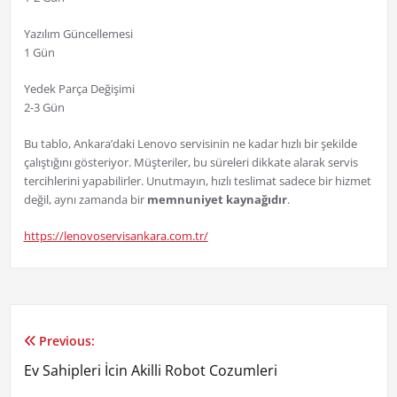
Yazılım Güncellemesi
1 Gün
Yedek Parça Değişimi
2-3 Gün
Bu tablo, Ankara’daki Lenovo servisinin ne kadar hızlı bir şekilde
çalıştığını gösteriyor. Müşteriler, bu süreleri dikkate alarak servis
tercihlerini yapabilirler. Unutmayın, hızlı teslimat sadece bir hizmet
değil, aynı zamanda bir
memnuniyet kaynağıdır
.
https://lenovoservisankara.com.tr/
Previous:
Yazı
Ev Sahipleri İcin Akilli Robot Cozumleri
gezinmesi