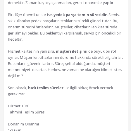
demektir. Zaman kaybı yaşanmadan, gerekli onarımlar yapılır.
Bir diğer önemli unsur ise,
yedek parça temin süresidir
. Servis,
sık kullanılan yedek parçaların stoklarını sürekli güncel tutar. Bu,
onarım sürecini hızlandırır. Müşteriler, cihazlarını en kısa sürede
geri almayı bekler. Bu beklentiyi karşılamak, servis için öncelikli bir
hedeftir.
Hizmet kalitesinin yanı sıra,
müşteri iletişimi
de büyük bir rol
oynar. Müşteriler, cihazlarının durumu hakkında sürekli bilgi alırlar.
Bu, onların güvenini artırır. Süreç şeffaf olduğunda, müşteri
memnuniyeti de artar. Herkes, ne zaman ne olacağını bilmek ister,
değil mi?
Son olarak,
hızlı teslim süreleri
ile ilgili birkaç örnek vermek
gerekirse:
Hizmet Türü
Tahmini Teslim Süresi
Donanım Onarımı
1-2 Gün