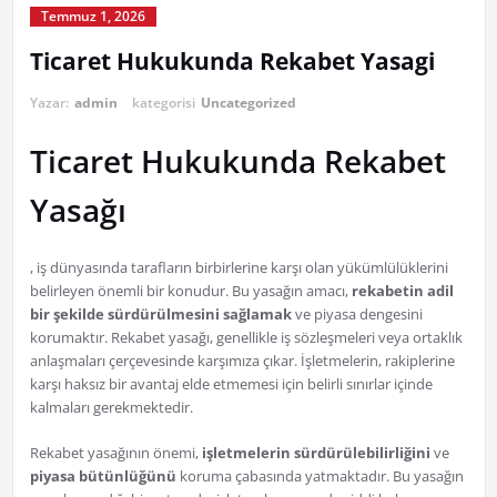
Temmuz 1, 2026
Ticaret Hukukunda Rekabet Yasagi
Yazar:
admin
kategorisi
Uncategorized
Ticaret Hukukunda Rekabet
Yasağı
, iş dünyasında tarafların birbirlerine karşı olan yükümlülüklerini
belirleyen önemli bir konudur. Bu yasağın amacı,
rekabetin adil
bir şekilde sürdürülmesini sağlamak
ve piyasa dengesini
korumaktır. Rekabet yasağı, genellikle iş sözleşmeleri veya ortaklık
anlaşmaları çerçevesinde karşımıza çıkar. İşletmelerin, rakiplerine
karşı haksız bir avantaj elde etmemesi için belirli sınırlar içinde
kalmaları gerekmektedir.
Rekabet yasağının önemi,
işletmelerin sürdürülebilirliğini
ve
piyasa bütünlüğünü
koruma çabasında yatmaktadır. Bu yasağın