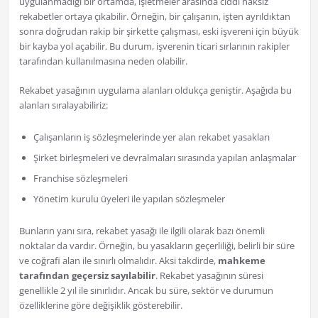
uygulanmadığı bir ortamda, işletmeler arasında ciddi haksız
rekabetler ortaya çıkabilir. Örneğin, bir çalışanın, işten ayrıldıktan
sonra doğrudan rakip bir şirkette çalışması, eski işvereni için büyük
bir kayba yol açabilir. Bu durum, işverenin ticari sırlarının rakipler
tarafından kullanılmasına neden olabilir.
Rekabet yasağının uygulama alanları oldukça geniştir. Aşağıda bu
alanları sıralayabiliriz:
Çalışanların iş sözleşmelerinde yer alan rekabet yasakları
Şirket birleşmeleri ve devralmaları sırasında yapılan anlaşmalar
Franchise sözleşmeleri
Yönetim kurulu üyeleri ile yapılan sözleşmeler
Bunların yanı sıra, rekabet yasağı ile ilgili olarak bazı önemli
noktalar da vardır. Örneğin, bu yasakların geçerliliği, belirli bir süre
ve coğrafi alan ile sınırlı olmalıdır. Aksi takdirde,
mahkeme
tarafından geçersiz sayılabilir
. Rekabet yasağının süresi
genellikle 2 yıl ile sınırlıdır. Ancak bu süre, sektör ve durumun
özelliklerine göre değişiklik gösterebilir.