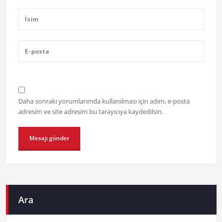
Daha sonraki yorumlarımda kullanılması için adım, e-posta
adresim ve site adresim bu tarayıcıya kaydedilsin.
Ara