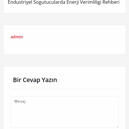
Endustriyel Sogutucularda Enerji Verimliligi Rehberi
admin
Bir Cevap Yazın