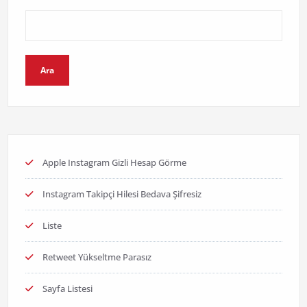
Ara
Apple Instagram Gizli Hesap Görme
Instagram Takipçi Hilesi Bedava Şifresiz
Liste
Retweet Yükseltme Parasız
Sayfa Listesi