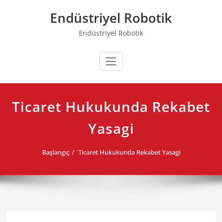
Skip
Endüstriyel Robotik
to
content
Endüstriyel Robotik
Ticaret Hukukunda Rekabet
Yasagi
Başlangıç
Ticaret Hukukunda Rekabet Yasagi